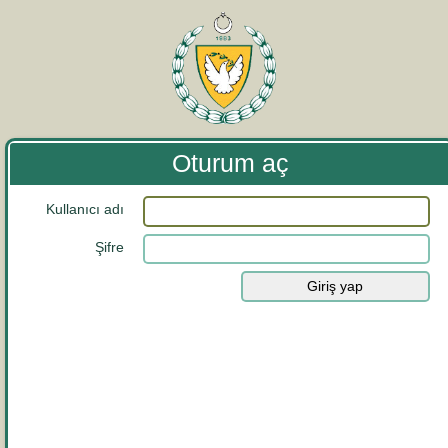
Oturum aç
Kullanıcı adı
Şifre