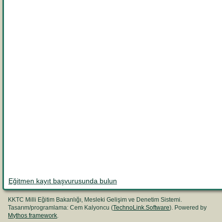
Eğitmen kayıt başvurusunda bulun
KKTC Milli Eğitim Bakanlığı, Mesleki Gelişim ve Denetim Sistemi.
Tasarım/programlama: Cem Kalyoncu (
TechnoLink.Software
). Powered by
Mythos framework
.